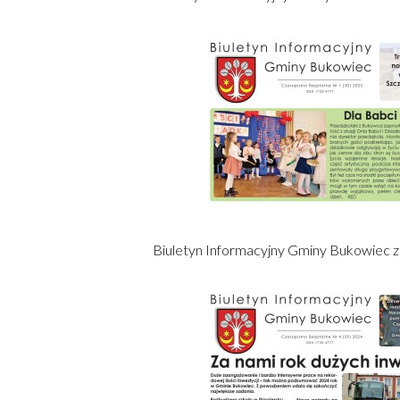
Otworzy
się
w
nowym
oknie
Biuletyn Informacyjny Gminy Bukowiec z