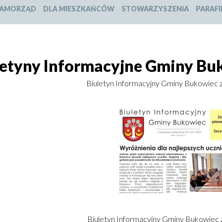
slajdu:
slajdu:
slajdu:
slajdu:
AMORZĄD
DLA MIESZKAŃCÓW
STOWARZYSZENIA
PARAFI
1
2
3
4
letyny Informacyjne Gminy Bu
Biuletyn Informacyjny Gminy Bukowiec z
Otworzy
się
w
nowym
oknie
Biuletyn Informacyjny Gminy Bukowiec z