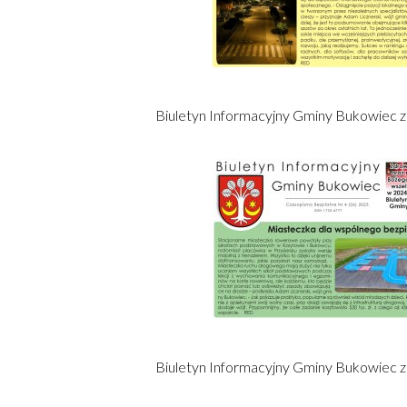
Biuletyn Informacyjny Gminy Bukowiec z
Otworzy
się
w
nowym
oknie
Biuletyn Informacyjny Gminy Bukowiec za