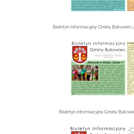
Biuletyn Informacyjny Gminy Bukowiec z
Otworzy
się
w
nowym
oknie
Biuletyn Informacyjny Gminy Bukowi
Otworzy
się