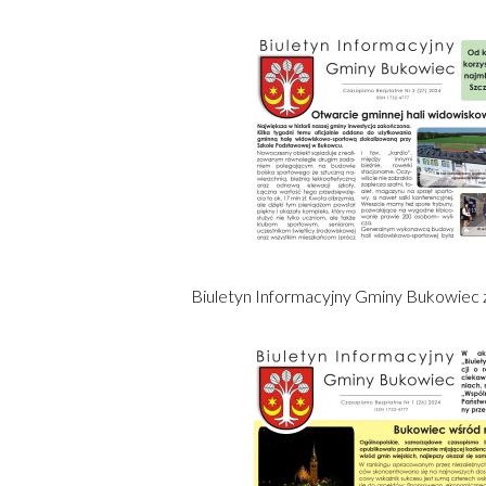
Biuletyn Informacyjny Gminy Bukowiec z
Otworzy
się
w
nowym
oknie