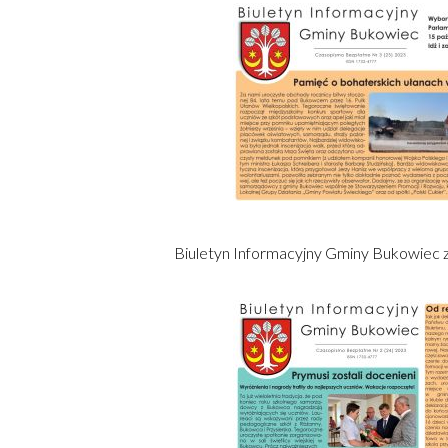
Biuletyn Informacyjny Gminy Bukowiec z
Otworzy
się
w
nowym
oknie