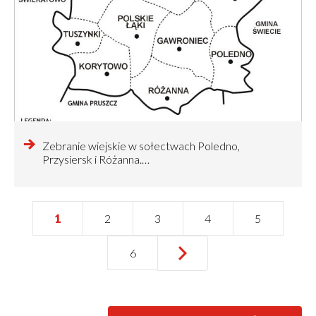
czytaj
Zebranie wiejskie w sołectwach Poledno,
więcej
Przysiersk i Różanna.…
o
Bieżąca
1
Strona
2
Strona
3
Strona
4
Strona
5
Stronicowanie
strona
…
Następna
›
Ostatnia
››
Strona
6
strona
strona