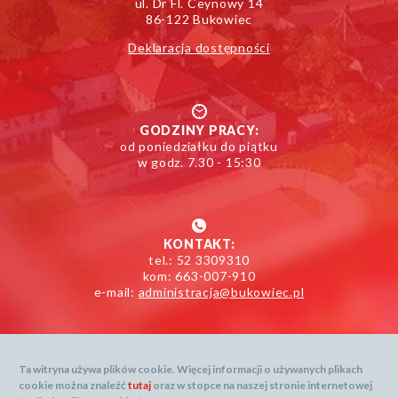
ul. Dr Fl. Ceynowy 14
86-122 Bukowiec
Deklaracja dostępności
GODZINY PRACY:
od poniedziałku do piątku
w godz. 7.30 - 15:30
KONTAKT:
tel.: 52 3309310
kom: 663-007-910
e-mail:
administracja@bukowiec.pl
Ta witryna używa plików cookie. Więcej informacji o używanych plikach
cookie można znaleźć
tutaj
oraz w stopce na naszej stronie internetowej
Mapa serwisu