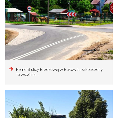
czytaj
Remont ulicy Brzozowej w Bukowcu zakończony.
więcej
To wspólna…
o