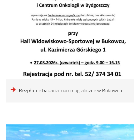
czytaj
Bezpłatne badania mammograficzne w Bukowcu
więcej
o