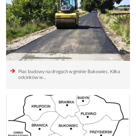
czytaj
Plac budowy na drogach w gminie Bukowiec. Kilka
więcej
odcinków w…
o