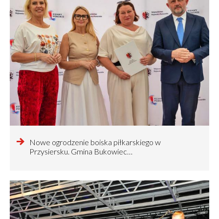
czytaj
Nowe ogrodzenie boiska piłkarskiego w
więcej
Przysiersku. Gmina Bukowiec…
o