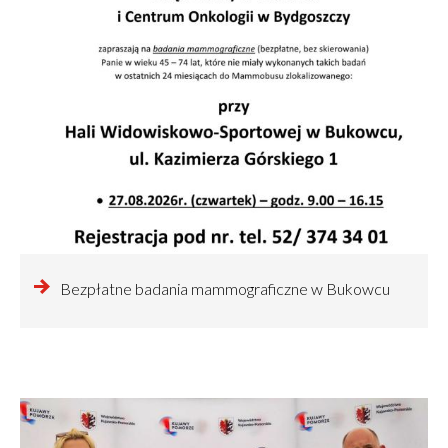
czytaj
Bezpłatne badania mammograficzne w Bukowcu
więcej
o