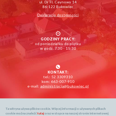
ul. Dr Fl. Ceynowy 14
86-122 Bukowiec
Deklaracja dostępności
GODZINY PRACY:
od poniedziałku do piątku
w godz. 7.30 - 15:30
KONTAKT:
tel.: 52 3309310
kom: 663-007-910
e-mail:
administracja@bukowiec.pl
Ta witryna używa plików cookie. Więcej informacji o używanych plikach
cookie można znaleźć
tutaj
oraz w stopce na naszej stronie internetowej
Mapa serwisu