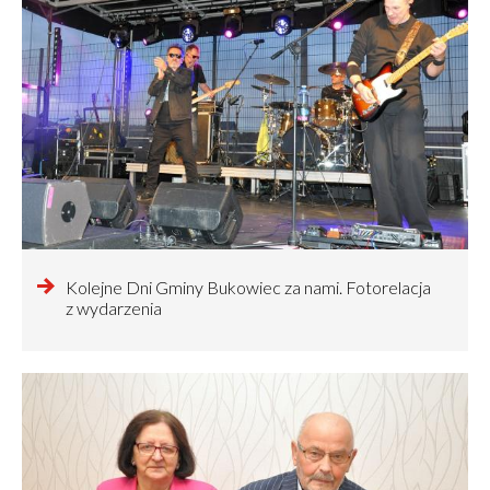
czytaj
Kolejne Dni Gminy Bukowiec za nami. Fotorelacja
więcej
z wydarzenia
o