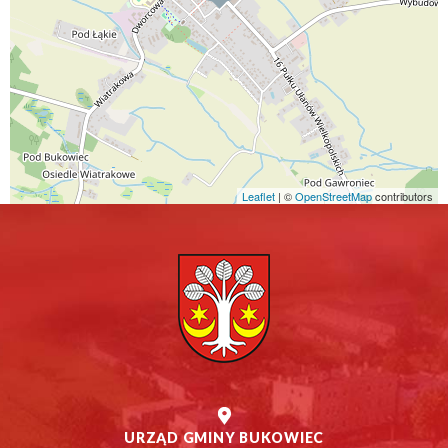
Leaflet
| ©
Otworzy
OpenStreetMap
contributors
się
w
nowym
oknie
URZĄD GMINY BUKOWIEC