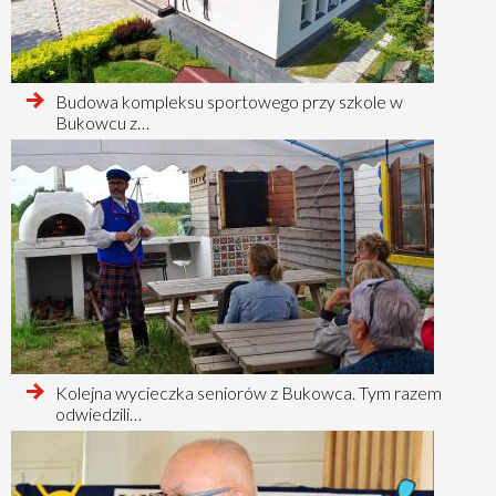
czytaj
Budowa kompleksu sportowego przy szkole w
więcej
Bukowcu z…
o
czytaj
Kolejna wycieczka seniorów z Bukowca. Tym razem
więcej
odwiedzili…
o