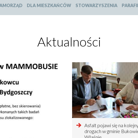
slajdu:
slajdu:
slajdu:
slajdu:
AMORZĄD
DLA MIESZKAŃCÓW
STOWARZYSZENIA
PARAFI
1
2
3
4
Aktualności
czytaj
Asfalt pojawi się na kolejn
więcej
drogach w gminie Bukowi
o
Właśnie…