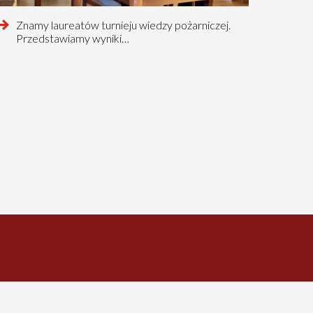
czytaj
Znamy laureatów turnieju wiedzy pożarniczej.
więcej
Przedstawiamy wyniki…
o
tnia
tnia
na