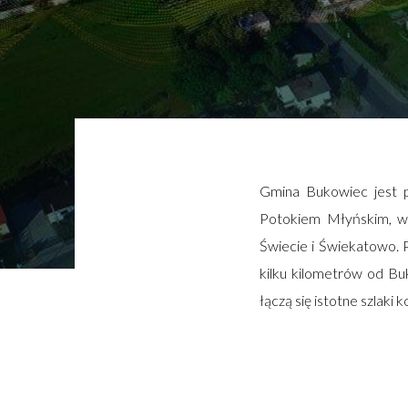
Gmina Bukowiec jest p
Potokiem Młyńskim, w b
Świecie i Świekatowo. 
kilku kilometrów od Bu
łączą się istotne szlaki