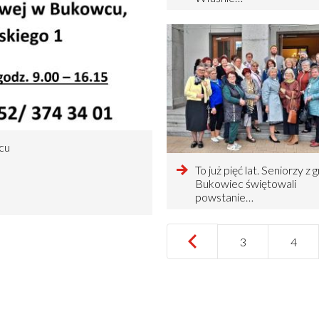
cu
czytaj
To już pięć lat. Seniorzy z 
więcej
Bukowiec świętowali
o
powstanie…
…
Pierwsza
‹‹
Poprzednia
‹
Strona
3
Stron
4
Stronicowanie
strona
strona