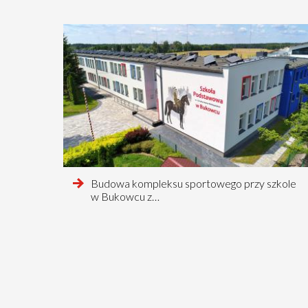
czytaj
Budowa kompleksu sportowego przy szkole
więcej
w Bukowcu z…
o
Stronicowanie