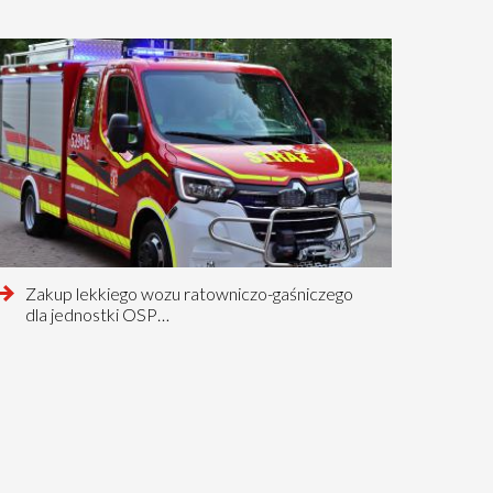
czytaj
Zakup lekkiego wozu ratowniczo-gaśniczego
więcej
dla jednostki OSP…
o
tnia
tnia
na