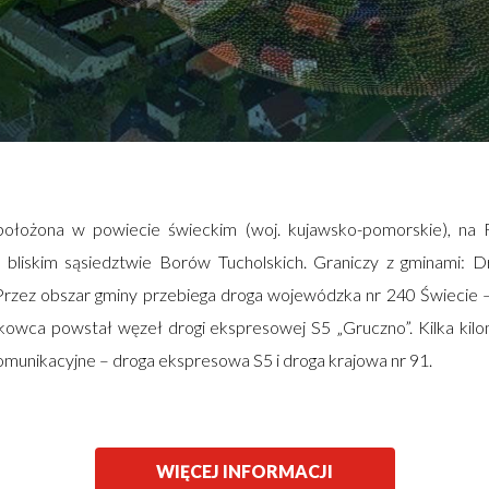
ołożona w powiecie świeckim (woj. kujawsko-pomorskie), na R
liskim sąsiedztwie Borów Tucholskich. Graniczy z gminami: Dr
Przez obszar gminy przebiega droga wojewódzka nr 240 Świecie –
kowca powstał węzeł drogi ekspresowej S5 „Gruczno”. Kilka kil
 komunikacyjne – droga ekspresowa S5 i droga krajowa nr 91.
WIĘCEJ INFORMACJI