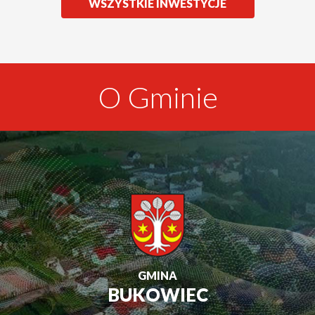
ZOBACZ
WSZYSTKIE INWESTYCJE
O Gminie
GMINA
BUKOWIEC