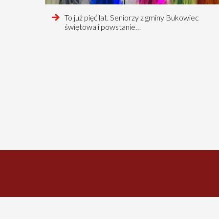
czytaj
To już pięć lat. Seniorzy z gminy Bukowiec
więcej
świętowali powstanie…
o
Stronicowanie