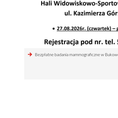
czytaj
Bezpłatne badania mammograficzne w Bukow
więcej
o