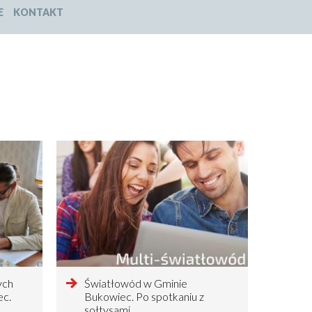
E
KONTAKT
ych
czytaj
Światłowód w Gminie
ec.
więcej
Bukowiec. Po spotkaniu z
o
sołtysami…