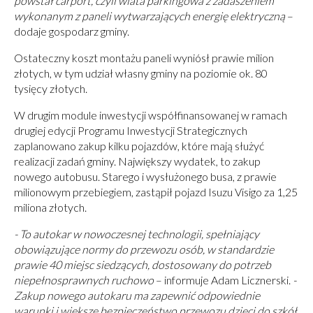
powstał carport, czyli wiata parkingowa z zadaszeniem
wykonanym z paneli wytwarzających energię elektryczną
–
dodaje gospodarz gminy.
Ostateczny koszt montażu paneli wyniósł prawie milion
złotych, w tym udział własny gminy na poziomie ok. 80
tysięcy złotych.
W drugim module inwestycji współfinansowanej w ramach
drugiej edycji Programu Inwestycji Strategicznych
zaplanowano zakup kilku pojazdów, które mają służyć
realizacji zadań gminy. Największy wydatek, to zakup
nowego autobusu. Starego i wysłużonego busa, z prawie
milionowym przebiegiem, zastąpił pojazd Isuzu Visigo za 1,25
miliona złotych.
- To autokar w nowoczesnej technologii, spełniający
obowiązujące normy do przewozu osób, w standardzie
prawie 40 miejsc siedzących, dostosowany do potrzeb
niepełnosprawnych ruchowo
– informuje Adam Licznerski.
-
Zakup nowego autokaru ma zapewnić odpowiednie
warunki i większe bezpieczeństwo przewozu dzieci do szkół.