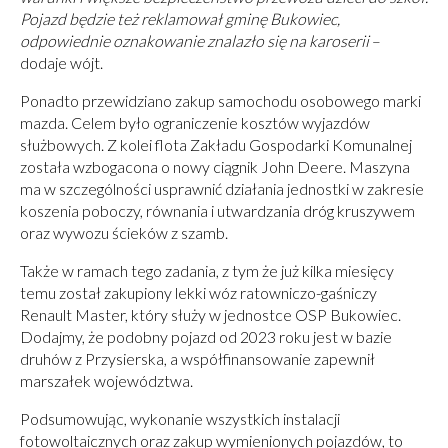
Pojazd będzie też reklamował gminę Bukowiec,
odpowiednie oznakowanie znalazło się na karoserii
–
dodaje wójt.
Ponadto przewidziano zakup samochodu osobowego marki
mazda. Celem było ograniczenie kosztów wyjazdów
służbowych. Z kolei flota Zakładu Gospodarki Komunalnej
została wzbogacona o nowy ciągnik John Deere. Maszyna
ma w szczególności usprawnić działania jednostki w zakresie
koszenia poboczy, równania i utwardzania dróg kruszywem
oraz wywozu ścieków z szamb.
Także w ramach tego zadania, z tym że już kilka miesięcy
temu został zakupiony lekki wóz ratowniczo-gaśniczy
Renault Master, który służy w jednostce OSP Bukowiec.
Dodajmy, że podobny pojazd od 2023 roku jest w bazie
druhów z Przysierska, a współfinansowanie zapewnił
marszałek województwa.
Podsumowując, wykonanie wszystkich instalacji
fotowoltaicznych oraz zakup wymienionych pojazdów, to