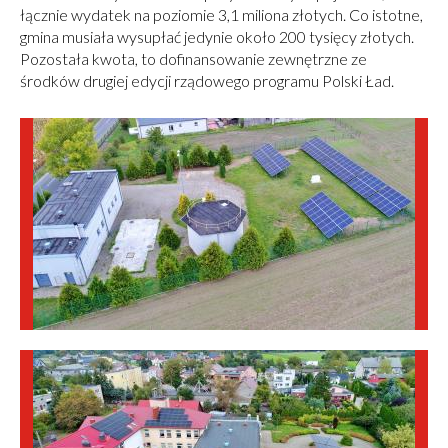
łącznie wydatek na poziomie 3,1 miliona złotych. Co istotne,
gmina musiała wysupłać jedynie około 200 tysięcy złotych.
Pozostała kwota, to dofinansowanie zewnętrzne ze
środków drugiej edycji rządowego programu Polski Ład.
Obrazki
galerii: