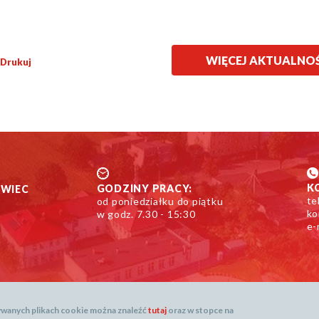
WIĘCEJ AKTUALNO
Drukuj
K
GODZINY PRACY:
OWIEC
te
od poniedziałku do piątku
ko
w godz. 7.30 - 15:30
e-
i
żywanych plikach cookie można znaleźć
tutaj
oraz w stopce na