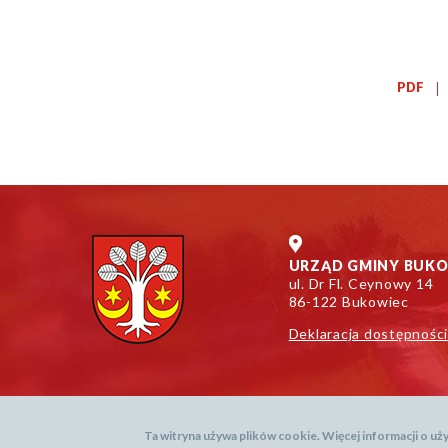
PDF
URZĄD GMINY BUK
ul. Dr Fl. Ceynowy 14
86-122 Bukowiec
Deklaracja dostępnośc
Ta witryna używa plików cookie. Więcej informacji o u
Mapa serwisu