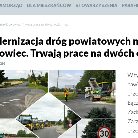
slajdu:
slajdu:
slajdu:
slajdu:
AMORZĄD
DLA MIESZKAŃCÓW
STOWARZYSZENIA
PARAFI
1
2
3
4
miny Bukowiec. Trwają prace na dwóch odcinkach
ernizacja dróg powiatowych n
owiec. Trwają prace na dwóch
026
W ty
nawi
prze
Łącz
Zada
Zarz
prze