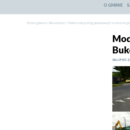
O GMINIE
S
Strona główna
Aktualności
Modernizacja dróg powiatowych na terenie g
Ścieżka
Mod
nawigacyjna
Buk
06 LIPIEC 2