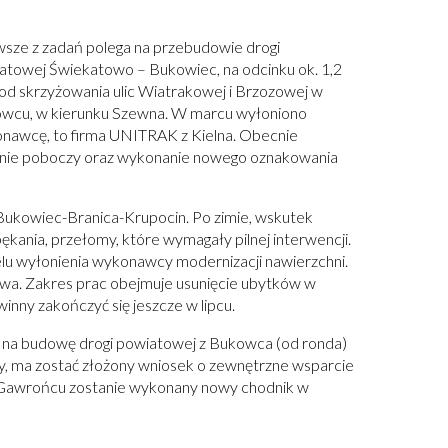
wsze z zadań polega na przebudowie drogi
atowej Świekatowo – Bukowiec, na odcinku ok. 1,2
 od skrzyżowania ulic Wiatrakowej i Brzozowej w
wcu, w kierunku Szewna. W marcu wyłoniono
nawcę, to firma UNITRAK z Kielna. Obecnie
enie poboczy oraz wykonanie nowego oznakowania
Bukowiec-Branica-Krupocin. Po zimie, wskutek
ękania, przełomy, które wymagały pilnej interwencji.
elu wyłonienia wykonawcy modernizacji nawierzchni.
wa. Zakres prac obejmuje usunięcie ubytków w
inny zakończyć się jeszcze w lipcu.
 na budowę drogi powiatowej z Bukowca (od ronda)
ty, ma zostać złożony wniosek o zewnętrzne wsparcie
w Gawrońcu zostanie wykonany nowy chodnik w