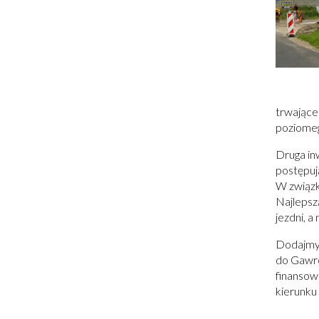
trwające
poziomeg
Druga in
postępują
W związk
Najlepsz
jezdni, a
Dodajmy 
do Gawro
finansow
kierunku