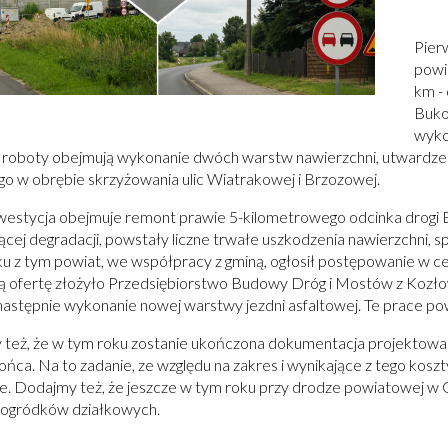
Pier
powi
km -
Buko
wyko
 roboty obejmują wykonanie dwóch warstw nawierzchni, utwardz
o w obrębie skrzyżowania ulic Wiatrakowej i Brzozowej.
westycja obejmuje remont prawie 5-kilometrowego odcinka drogi 
cej degradacji, powstały liczne trwałe uszkodzenia nawierzchni, sp
u z tym powiat, we współpracy z gminą, ogłosił postępowanie w c
ą ofertę złożyło Przedsiębiorstwo Budowy Dróg i Mostów z Kozło
 następnie wykonanie nowej warstwy jezdni asfaltowej. Te prace pow
też, że w tym roku zostanie ukończona dokumentacja projektowa
ńca. Na to zadanie, ze względu na zakres i wynikające z tego kosz
e. Dodajmy też, że jeszcze w tym roku przy drodze powiatowej 
 ogródków działkowych.