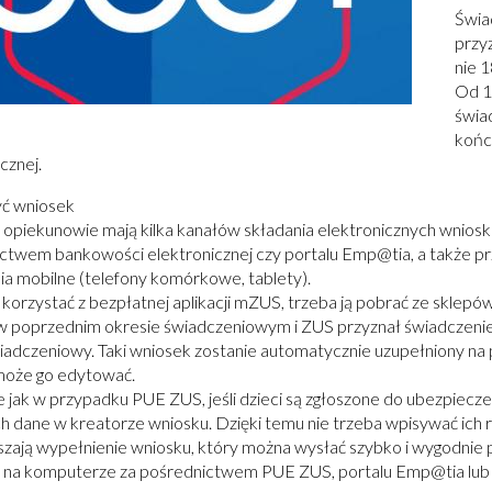
Świa
przy
nie 1
Od 1
świa
końc
cznej.
yć wniosek
i opiekunowie mają kilka kanałów składania elektronicznych wnios
ctwem bankowości elektronicznej czy portalu Emp@tia, a także prz
ia mobilne (telefony komórkowe, tablety).
korzystać z bezpłatnej aplikacji mZUS, trzeba ją pobrać ze sklepów
w poprzednim okresie świadczeniowym i ZUS przyznał świadczenie,
iadczeniowy. Taki wniosek zostanie automatycznie uzupełniony na
może go edytować.
 jak w przypadku PUE ZUS, jeśli dzieci są zgłoszone do ubezpie
ch dane w kreatorze wniosku. Dzięki temu nie trzeba wpisywać ich r
szają wypełnienie wniosku, który można wysłać szybko i wygodnie 
 na komputerze za pośrednictwem PUE ZUS, portalu Emp@tia lub 