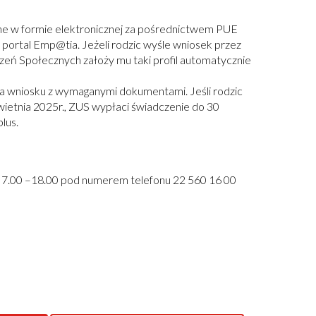
ane w formie elektronicznej za pośrednictwem PUE
 portal Emp@tia. Jeżeli rodzic wyśle wniosek przez
czeń Społecznych założy mu taki profil automatycznie
nia wniosku z wymaganymi dokumentami. Jeśli rodzic
etnia 2025r., ZUS wypłaci świadczenie do 30
lus.
. 7.00 –18.00 pod numerem telefonu 22 560 16 00