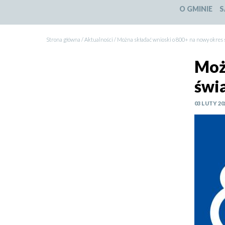
O GMINIE
S
Strona główna
Aktualności
Można składać wnioski o 800+ na nowy okres ś
Ścieżka
Moż
nawigacyjna
świ
03 LUTY 20