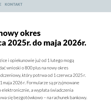
E
KONTAKT
 nowy okres
a 2025r. do maja 2026r.
ice i opiekunowie już od 1 lutego mogą
dać wnioski o 800 plus na nowy okres
dczeniowy, który potrwa od 1 czerwca 2025 r.
1 maja 2026 r. Formularze są przyjmowane
o elektronicznie, a wypłata świadczenia
wa się bezgotówkowo – na rachunek bankowy.