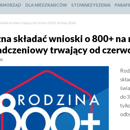
slajdu:
slajdu:
slajdu:
slajdu:
AMORZĄD
DLA MIESZKAŃCÓW
STOWARZYSZENIA
PARAFI
1
2
3
4
wiadczeniowy trwający od czerwca 2025r. do maja 2026r.
na składać wnioski o 800+ na
adczeniowy trwający od czerwc
25
Rodz
skła
świa
do 3
tylk
odby