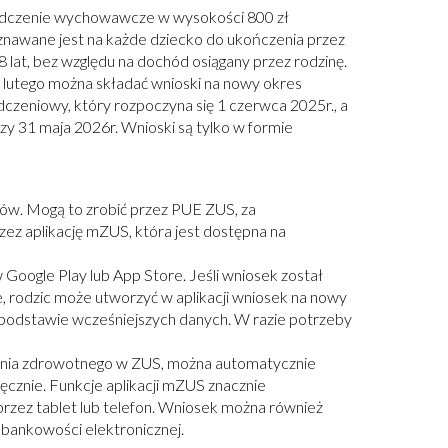
dczenie wychowawcze w wysokości 800 zł
znawane jest na każde dziecko do ukończenia przez
8 lat, bez względu na dochód osiągany przez rodzinę.
 lutego można składać wnioski na nowy okres
dczeniowy, który rozpoczyna się 1 czerwca 2025r., a
zy 31 maja 2026r. Wnioski są tylko w formie
ków. Mogą to zrobić przez PUE ZUS, za
ez aplikację mZUS, która jest dostępna na
 Google Play lub App Store. Jeśli wniosek został
 rodzic może utworzyć w aplikacji wniosek na nowy
 podstawie wcześniejszych danych. W razie potrzeby
czenia zdrowotnego w ZUS, można automatycznie
ęcznie. Funkcje aplikacji mZUS znacznie
przez tablet lub telefon. Wniosek można również
bankowości elektronicznej.