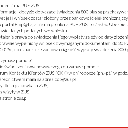
ndencja na PUE ZUS
nformacje i decyzje dotyczące świadczenia 800 plus są przekazyw
et jeśli wniosek został złożony przez bankowość elektroniczną czy
o portal Emp@tia, a nie ma profilu na PUE ZUS, to Zakład Ubezpie
awie danych podanych we wniosku.
stalenia prawa do świadczenia i jego wypłaty zależy od daty złoże
prawnie wypełniony wniosek z wymaganymi dokumentami do 30 kwi
2025r., co oznacza, że zachowa ciągłość wypłaty świadczenia 800 p
trzymasz pomoc?
ie świadczenia wychowawczego otrzymasz pomoc:
rum Kontaktu Klientów ZUS (CKK) w dni robocze (pn.–pt.) w godz
ośrednictwem maila na adres:cot@zus.pl,
ystkich placówkach ZUS,
s wizyty w ZUS.
 stronie zus.pl