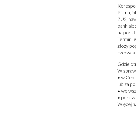
Korespo
Pisma, i
ZUS, naw
bank alb
na podst
Termin u
złoży po
czerwca 
Gdzie o
W spraw
• w Cent
lub za p
• we wsz
• podcza
Więcej na