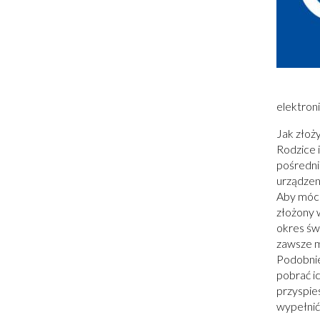
elektroni
Jak złoż
Rodzice 
pośredni
urządzen
Aby móc 
złożony 
okres św
zawsze 
Podobnie
pobrać i
przyspie
wypełnić