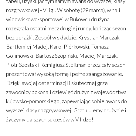
tabeli, uzyskując tym samym awans do wyższej klasy
rozgrywkowej - V ligi. W sobotę (29 marca), w hali
widowiskowo-sportowej w Bukowcu drużyna
rozegrała ostatni mecz drugiej rundy, kończąc sezon
bez porażki. Zespół w składzie: Krystian Marczak,
Bartłomiej Madej, Karol Piórkowski, Tomasz
Golimowski, Bartosz Szopiński, Maciej Marczak,
Piotr Szostak i Remigiusz Steltman przez cały sezon
prezentował wysoką formę i pełne zaangażowanie.
Dzięki swojej determinacji i skutecznej grze
zawodnicy pokonali dziewięć drużyn z województwa
kujawsko-pomorskiego, zapewniając sobie awans do
wyższej klasy rozgrywkowej. Gratulujemy drużynie i
życzymy dalszych sukcesów w V lidze!