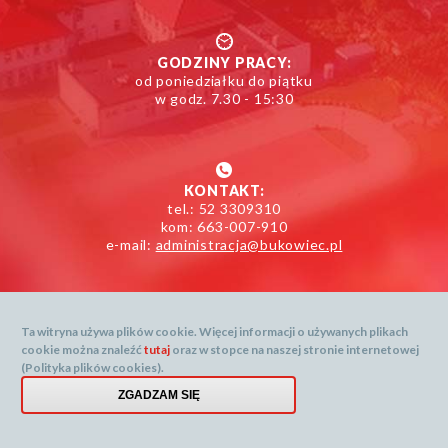
GODZINY PRACY:
od poniedziałku do piątku
w godz. 7.30 - 15:30
KONTAKT:
tel.: 52 3309310
kom: 663-007-910
e-mail:
administracja@bukowiec.pl
Ta witryna używa plików cookie. Więcej informacji o używanych plikach
cookie można znaleźć
tutaj
oraz w stopce na naszej stronie internetowej
Mapa serwisu
(Polityka plików cookies).
Dane prognozy dostarcza: openweathermap.org
Menu
ZGADZAM SIĘ
Created by
stopki