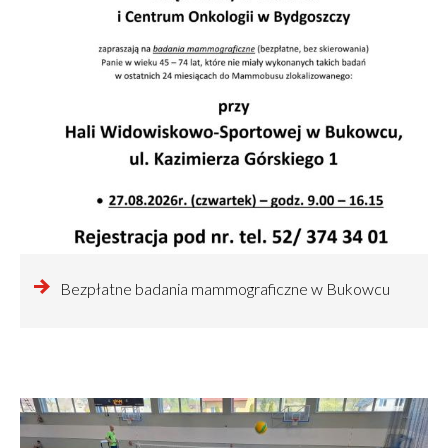
czytaj
Bezpłatne badania mammograficzne w Bukowcu
więcej
o