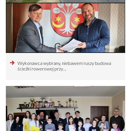
czytaj
Wykonawca wybrany, niebawem ruszy budowa
więcej
ścieżki rowerowej przy…
o