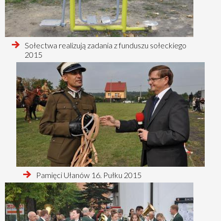
czytaj
Sołectwa realizują zadania z funduszu sołeckiego
więcej
2015
o
czytaj
Pamięci Ułanów 16. Pułku 2015
więcej
o