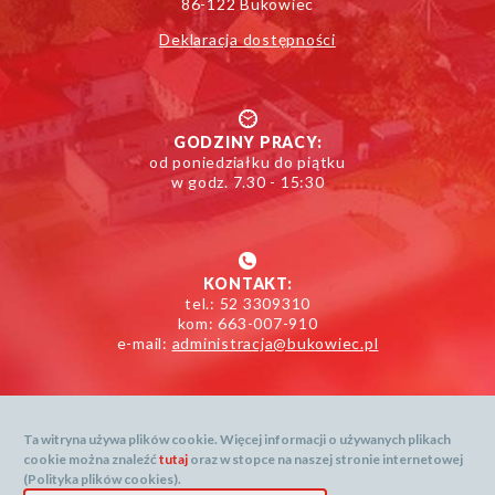
86-122 Bukowiec
Deklaracja dostępności
GODZINY PRACY:
od poniedziałku do piątku
w godz. 7.30 - 15:30
KONTAKT:
tel.: 52 3309310
kom: 663-007-910
e-mail:
administracja@bukowiec.pl
Ta witryna używa plików cookie. Więcej informacji o używanych plikach
cookie można znaleźć
tutaj
oraz w stopce na naszej stronie internetowej
Mapa serwisu
(Polityka plików cookies).
Dane prognozy dostarcza: openweathermap.org