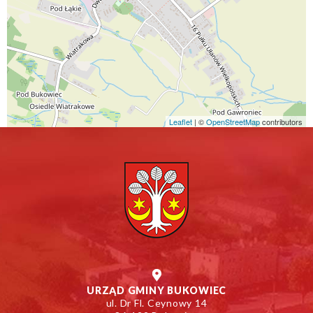
Leaflet
| ©
Otworzy
OpenStreetMap
contributors
się
w
nowym
oknie
URZĄD GMINY BUKOWIEC
ul. Dr Fl. Ceynowy 14