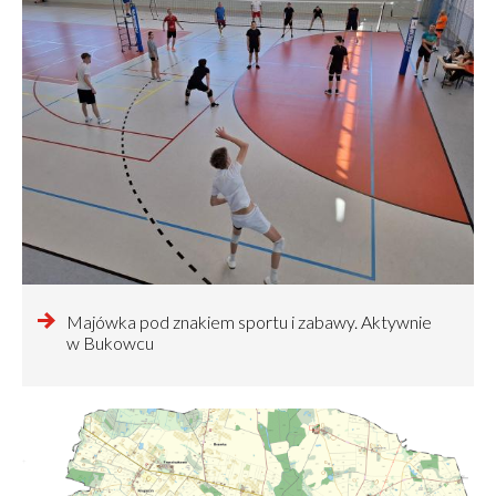
czytaj
Majówka pod znakiem sportu i zabawy. Aktywnie
więcej
w Bukowcu
o